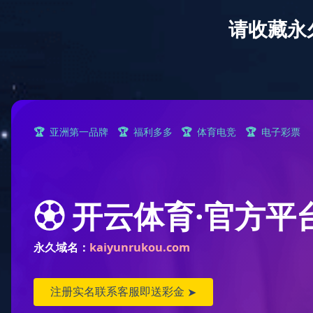
网站地图
分类:
重型塔机系列
行业动态
公司新闻
新闻资讯
塔机系列
施工现场
留言反馈
网站首页
塔吊系列
九游电子_九游(中国)
九游电子_九游(中国)
公司简介
产品:
重型塔机
塔机起重机