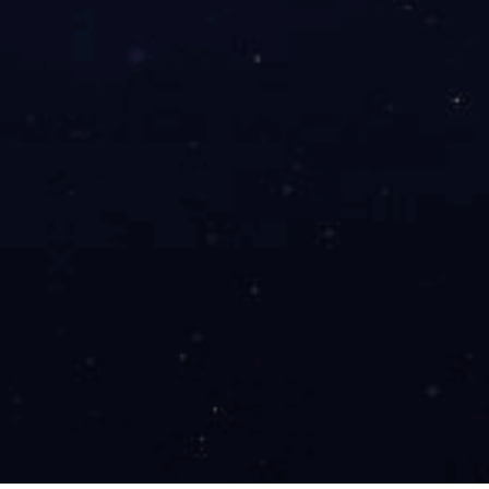
开云手机端·官方版在线
|
开云球赛_开云球赛中国有限公司
|
开云