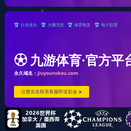
大型塔机
塔机
塔吊施工现场
塔式起重机
塔吊租赁
塔帽式塔吊
塔吊
文章:
塔吊常见故障有哪些？
如何降低塔吊的故障率？
塔吊省电小妙招！
塔吊的拆卸方法。
塔吊的清理方法。
塔吊常见故障解决方案。
塔吊的正确操作流程。
塔吊的工作原理是什么？
影响塔吊工作效率的因素有哪些？
塔吊可以用在哪些领域？
哪些因素会对塔吊的价格产生影响？
塔吊的选购原则。