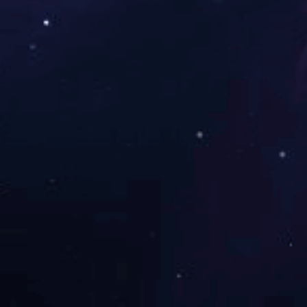
重型塔机标准节的顶升安装方法
塔吊的常见故障与解决方法
塔吊司机证的办理流程
塔吊中标准节螺栓的检查与紧固知识
塔吊租赁公司告诉你哪些人适合开塔吊
重型塔机的相关知识
重型塔机拆装人员都有哪些要求？
塔吊基础验收都包含哪些项目？
塔机租赁厂家为您分析塔机应用时的紧急处理知识
塔机租赁行业的增值税税率是多少
塔吊租赁公司告诉你塔吊施工时提高安全性的两个方
塔吊租赁公司为您介绍塔吊地基的加固方法
在操作塔吊的过程中一定不能做的10件事
塔机租赁公司告诉你塔机操作员要具备的四大意识
重型塔机在运行过程中的注意事项
塔机租赁厂家为您介绍塔机的组成部分以及其升高的
塔吊租赁厂家为您介绍塔吊可视化监控系统的相关知
塔机租赁告诉你作为一名塔机司机需要具备的素质
塔吊都有哪些类型
多台塔吊同时作业时要如何防止碰撞？
塔吊与吊车的区别有哪些？